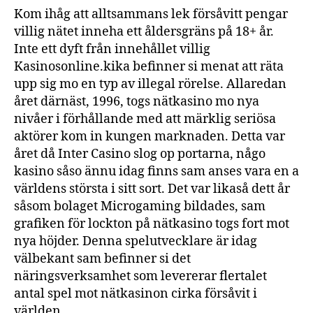
Kom ihåg att alltsammans lek försåvitt pengar
villig nätet inneha ett åldersgräns på 18+ år.
Inte ett dyft från innehållet villig
Kasinosonline.kika befinner si menat att räta
upp sig mo en typ av illegal rörelse. Allaredan
året därnäst, 1996, togs nätkasino mo nya
nivåer i förhållande med att märklig seriösa
aktörer kom in kungen marknaden. Detta var
året då Inter Casino slog op portarna, någo
kasino såso ännu idag finns sam anses vara en a
världens största i sitt sort. Det var likaså dett år
såsom bolaget Microgaming bildades, sam
grafiken för lockton på nätkasino togs fort mot
nya höjder. Denna spelutvecklare är idag
välbekant sam befinner si det
näringsverksamhet som levererar flertalet
antal spel mot nätkasinon cirka försåvit i
världen.