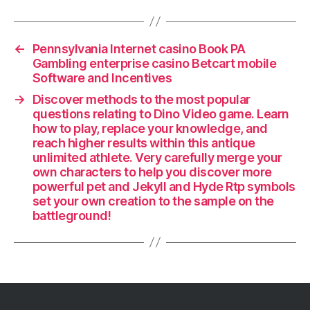
←
Pennsylvania Internet casino Book PA
Gambling enterprise casino Betcart mobile
Software and Incentives
→
Discover methods to the most popular
questions relating to Dino Video game. Learn
how to play, replace your knowledge, and
reach higher results within this antique
unlimited athlete. Very carefully merge your
own characters to help you discover more
powerful pet and Jekyll and Hyde Rtp symbols
set your own creation to the sample on the
battleground!