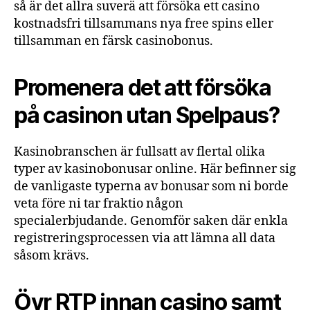
så är det allra suverä att försöka ett casino
kostnadsfri tillsammans nya free spins eller
tillsamman en färsk casinobonus.
Promenera det att försöka
på casinon utan Spelpaus?
Kasinobranschen är fullsatt av flertal olika
typer av kasinobonusar online. Här befinner sig
de vanligaste typerna av bonusar som ni borde
veta före ni tar fraktio någon
specialerbjudande. Genomför saken där enkla
registreringsprocessen via att lämna all data
såsom krävs.
Övr RTP innan casino samt