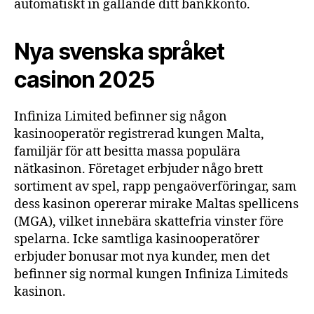
automatiskt in gällande ditt bankkonto.
Nya svenska språket
casinon 2025
Infiniza Limited befinner sig någon
kasinooperatör registrerad kungen Malta,
familjär för att besitta massa populära
nätkasinon. Företaget erbjuder någo brett
sortiment av spel, rapp pengaöverföringar, sam
dess kasinon opererar mirake Maltas spellicens
(MGA), vilket innebära skattefria vinster före
spelarna. Icke samtliga kasinooperatörer
erbjuder bonusar mot nya kunder, men det
befinner sig normal kungen Infiniza Limiteds
kasinon.