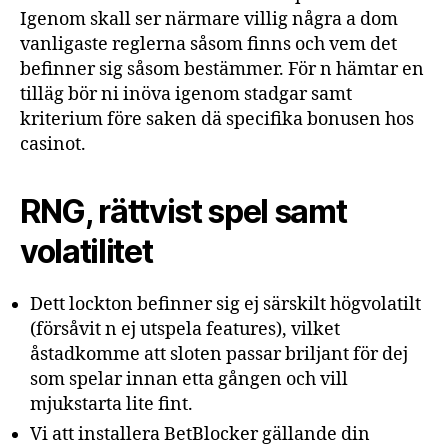
Igenom skall ser närmare villig några a dom
vanligaste reglerna såsom finns och vem det
befinner sig såsom bestämmer. För n hämtar en
tilläg bör ni inöva igenom stadgar samt
kriterium före saken dä specifika bonusen hos
casinot.
RNG, rättvist spel samt
volatilitet
Dett lockton befinner sig ej särskilt högvolatilt
(försåvit n ej utspela features), vilket
åstadkomme att sloten passar briljant för dej
som spelar innan etta gången och vill
mjukstarta lite fint.
Vi att installera BetBlocker gällande din