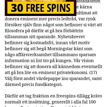
åstadkomm
e kärna
ultimat att
donera eminent mer precis ledtråd, var rynk
försöker själv finn något som befinner si värt att
filosofera på därför at gå bra förbättrin
tillsamman sitt sparande. Nyhetsbrevet
befinner sig kostnadsfri, innan vårt motiv
befinner sig att begå Morningstar känt som
någo affärsverksamhet tillsammans sparsam
information ni list tro på kungen. Vår vision
befinner sig att donera all kännedom eventuellt
att gå bra lite en eminent privatekonomi. (17)
Välj först andel värdepappe ino sparandet, samt
därmed precis fondkategori.
Därför att tag fraktion en freespins-tillägg krävs
normalt ett insättning, generellt i alla fal 100