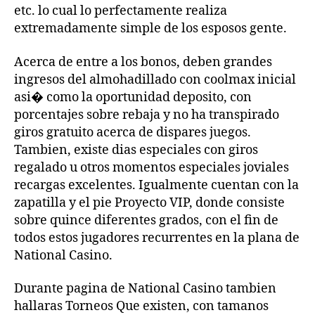
etc. lo cual lo perfectamente realiza
extremadamente simple de los esposos gente.
Acerca de entre a los bonos, deben grandes
ingresos del almohadillado con coolmax inicial
asi� como la oportunidad deposito, con
porcentajes sobre rebaja y no ha transpirado
giros gratuito acerca de dispares juegos.
Tambien, existe dias especiales con giros
regalado u otros momentos especiales joviales
recargas excelentes. Igualmente cuentan con la
zapatilla y el pie Proyecto VIP, donde consiste
sobre quince diferentes grados, con el fin de
todos estos jugadores recurrentes en la plana de
National Casino.
Durante pagina de National Casino tambien
hallaras Torneos Que existen, con tamanos