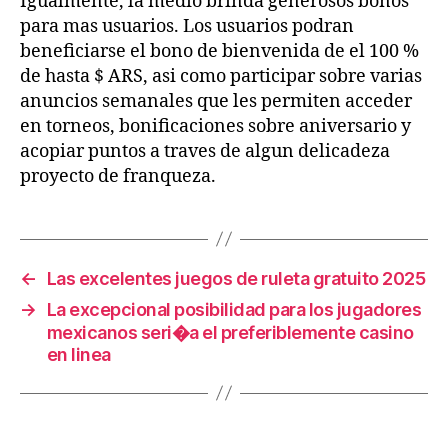
Igualmente, la medio brinda generosos bonos
para mas usuarios. Los usuarios podran
beneficiarse el bono de bienvenida de el 100 %
de hasta $ ARS, asi como participar sobre varias
anuncios semanales que les permiten acceder
en torneos, bonificaciones sobre aniversario y
acopiar puntos a traves de algun delicadeza
proyecto de franqueza.
←
Las excelentes juegos de ruleta gratuito 2025
→
La excepcional posibilidad para los jugadores
mexicanos seri�a el preferiblemente casino
en linea