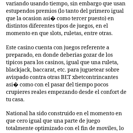
variando usando tiempo, sin embargo que usan
estupendos premios (lo tanto del primero igual
que la ocasion asi� como tercer puesto) en
distintos diferentes tipos de juegos, en el
momento en que slots, ruletas, entre otras.
Este casino cuenta con juegos referente a
preparado, en donde deberias gozar de los
tipicos para los casinos, igual que una ruleta,
blackjack, baccarat, etc. para juguetear sobre
avispado contra otras BET xbetcontrincantes
asi� como con el pasar del tiempo pocos
crupieres reales empezando desde el confort de
tu casa.
National ha sido construido en el momento en
que cero igual que una parte de juego
totalmente optimizado con el fin de moviles, lo