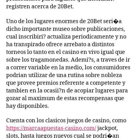
registren acerca de 20Bet.
Uno de los lugares enormes de 20Bet seri�a
dicho importante museo sobre publicaciones,
cual inscribiri? actualiza periodicamente y no
ha transpirado ofrece arrebato a distintos
torneos lo tanto en el casino en vivo igual que
sobre los tragamonedas. Ademi?s, a traves de ir
a correr variable en la medio, los consumidores
podrian utilizar de una rutina sobre nobleza
que provee premios referente a competente y
tambien en la ocasii?n de acopiar lugares para
gozar al maximum de estas recompensas que
hay disponibles.
Cuenta con los clasicos juegos de casino, como
https://marcaapuestas-casino.com/
jackpot,
slots, hasta juegos nuevos cual se podri�an